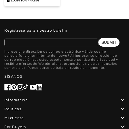
LOGIN FOR PRICING
Sports Running Tennis
Hat
Regístrese para nuestro boletín
SUBMIT
Ingrese una dirección de correo electrónico válida que no
parecía funcionar. Intente de nuevo? Al ingresar su dirección de
correo electrónico, usted acepta nuestro
política de privacidad
y
recibirá ofertas de Wonderxfans, promociones y otros mensajes
comerciales. Puede darse de baja en cualquier momento.
SÍGANOS
Facebook
Pinterest
Instagram
Tiktok
YouTube
Información
Políticas
Mi cuenta
For Buyers