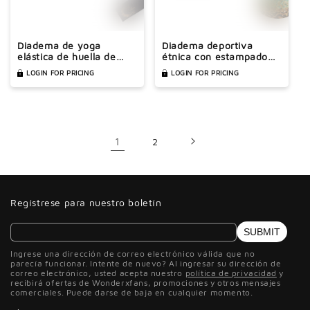
Diadema de yoga
Diadema deportiva
elástica de huella de
étnica con estampado
girasol
de leopardo
LOGIN FOR PRICING
LOGIN FOR PRICING
1
2
Regístrese para nuestro boletín
SUBMIT
Ingrese una dirección de correo electrónico válida que no
parecía funcionar. Intente de nuevo? Al ingresar su dirección de
correo electrónico, usted acepta nuestro
política de privacidad
y
recibirá ofertas de Wonderxfans, promociones y otros mensajes
comerciales. Puede darse de baja en cualquier momento.