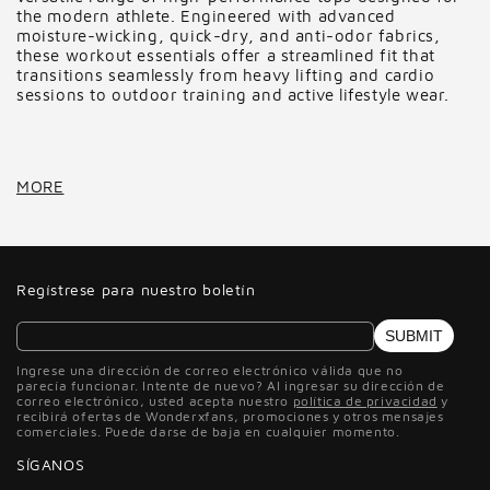
the modern athlete. Engineered with advanced
moisture-wicking, quick-dry, and anti-odor fabrics,
these workout essentials offer a streamlined fit that
transitions seamlessly from heavy lifting and cardio
sessions to outdoor training and active lifestyle wear.
MORE
Regístrese para nuestro boletín
SUBMIT
Ingrese una dirección de correo electrónico válida que no
parecía funcionar. Intente de nuevo? Al ingresar su dirección de
correo electrónico, usted acepta nuestro
política de privacidad
y
recibirá ofertas de Wonderxfans, promociones y otros mensajes
comerciales. Puede darse de baja en cualquier momento.
SÍGANOS