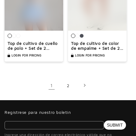
Top de cultivo de cuello
Top de cultivo de color
de polo + Set de 2
de empalme + Set de 2
piezas de falda de tenis
piezas de falda de tenis
LOGIN FOR PRICING
LOGIN FOR PRICING
1
2
Regístrese para nuestro boletín
SUBMIT
Ingrese una dirección de correo electrónico válida que no