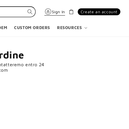
Carrello
Sign In
Create an account
OEM
CUSTOM ORDERS
RESOURCES
ordine
contatteremo entro 24
.com