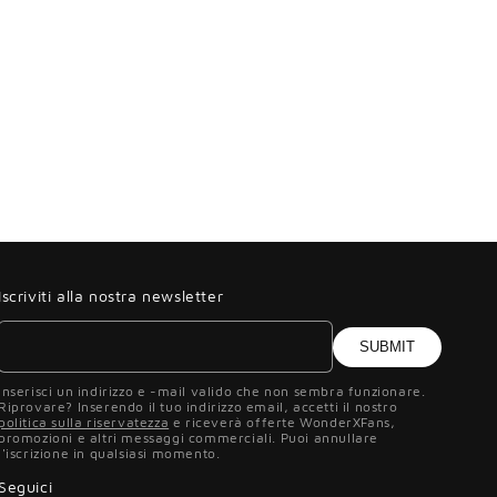
Iscriviti alla nostra newsletter
SUBMIT
Inserisci un indirizzo e -mail valido che non sembra funzionare.
Riprovare? Inserendo il tuo indirizzo email, accetti il ​​nostro
politica sulla riservatezza
e riceverà offerte WonderXFans,
promozioni e altri messaggi commerciali. Puoi annullare
l'iscrizione in qualsiasi momento.
Seguici