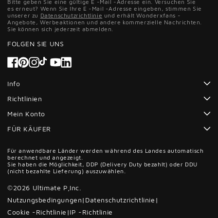
Bitte geben Sie eine gültige E -Mail -Adresse ein. Versuchen Sie
es erneut? Wenn Sie Ihre E -Mail -Adresse eingeben, stimmen Sie
unserer zu
Datenschutzrichtlinie
und erhält Wonderxfans -
Angebote, Werbeaktionen und andere kommerzielle Nachrichten.
Sie können sich jederzeit abmelden.
FOLGEN SIE UNS
Facebook
Pinterest
Instagram
Tiktok
YouTube
Info
Richtlinien
Mein Konto
FÜR KÄUFER
Für anwendbare Länder werden während des Landes automatisch
berechnet und angezeigt.
Sie haben die Möglichkeit, DDP (Delivery Duty bezahlt) oder DDU
(nicht bezahlte Lieferung) auszuwählen.
©2026 Ultimate P,Inc.
Nutzungsbedingungen
|
Datenschutzrichtlinie
|
Cookie -Richtlinie
|
IP -Richtlinie