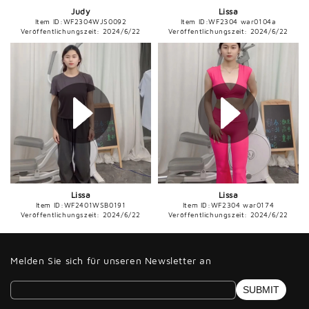
Judy
Lissa
Item ID:
WF2304WJS0092
Item ID:
WF2304 war0104a
Veröffentlichungszeit: 2024/6/22
Veröffentlichungszeit: 2024/6/22
Lissa
Lissa
Item ID:
WF2401WSB0191
Item ID:
WF2304 war0174
Veröffentlichungszeit: 2024/6/22
Veröffentlichungszeit: 2024/6/22
Melden Sie sich für unseren Newsletter an
SUBMIT