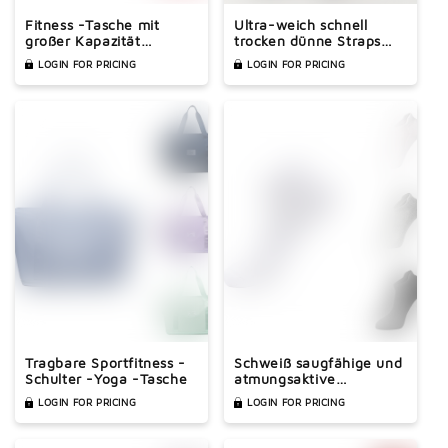
Fitness -Tasche mit
Ultra-weich schnell
großer Kapazität
trocken dünne Straps
unabhängiger Schuhfach
Fitnessstudio BH & High
LOGIN FOR PRICING
LOGIN FOR PRICING
Yoga Sporttasche
Taille Sports Flare Hosen
Sets
Tragbare Sportfitness -
Schweiß saugfähige und
Schulter -Yoga -Tasche
atmungsaktive
Baumwollbasketballsocken
LOGIN FOR PRICING
LOGIN FOR PRICING
aus Baumwolle