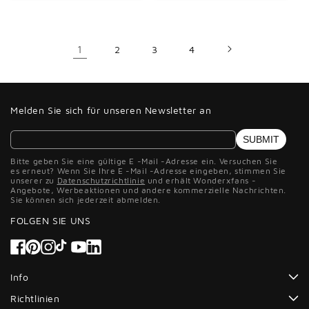
1
2
3
4
Melden Sie sich für unseren Newsletter an
SUBMIT
Bitte geben Sie eine gültige E -Mail -Adresse ein. Versuchen Sie
es erneut? Wenn Sie Ihre E -Mail -Adresse eingeben, stimmen Sie
unserer zu
Datenschutzrichtlinie
und erhält Wonderxfans -
Angebote, Werbeaktionen und andere kommerzielle Nachrichten.
Sie können sich jederzeit abmelden.
FOLGEN SIE UNS
Facebook
Pinterest
Instagram
Tiktok
YouTube
Info
Richtlinien