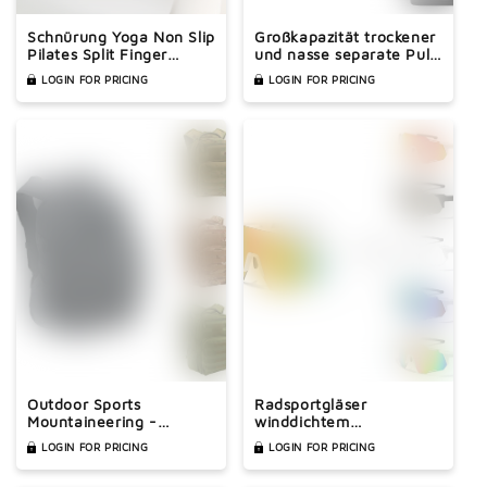

Schnürung Yoga Non Slip
Großkapazität trockener
Pilates Split Finger
und nasse separate Pull-
Sports Socken
Bar-Yoga-Beutel
LOGIN FOR PRICING
LOGIN FOR PRICING
Outdoor Sports
Radsportgläser
Mountaineering -
winddichtem
Ausrüstungsbeutel
Bergsteigen laufender
LOGIN FOR PRICING
LOGIN FOR PRICING
Rucksack
Sport -Myopie -
Sonnenbrillen